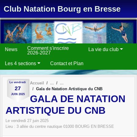
Panneau de gestion des cookies
Club Natation Bourg en Bresse
Comment s'inscrire
News
La vie du club
2026-2027
Les 4 sections
Contact et Plan
Le
vendredi
Accueil
27
Gala de Natation Artistique du CNB
JUIN
2025
GALA DE NATATION
ARTISTIQUE DU CNB
Le
vendredi
27
juin
2025
Lieu :
3 allée du centre nautique
01000
BOURG EN BRESSE