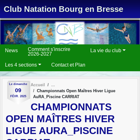
Panneau de gestion des cookies
Club Natation Bourg en Bresse
Comment s'inscrire
News
La vie du club
2026-2027
Les 4 sections
Contact et Plan
Le
dimanche
Accueil
09
Championnats Open Maîtres Hiver Ligue
AuRA_Piscine CARRIAT
FÉVR.
2025
CHAMPIONNATS
OPEN MAÎTRES HIVER
LIGUE AURA_PISCINE