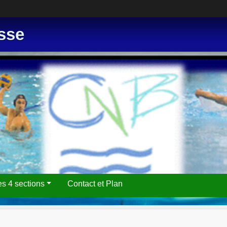
sse
es 4 sections
Contact et Plan