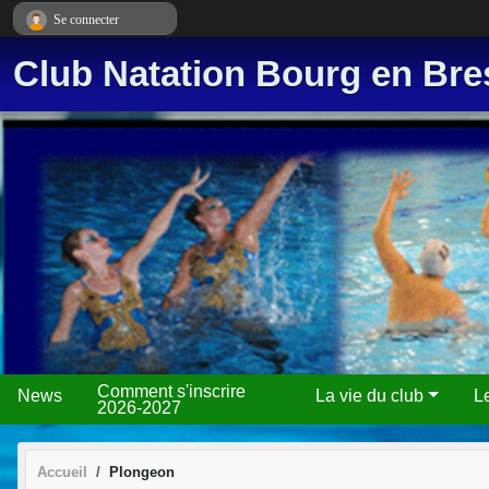
Panneau de gestion des cookies
Se connecter
Club Natation Bourg en Bre
Comment s'inscrire
News
La vie du club
L
2026-2027
Accueil
Plongeon