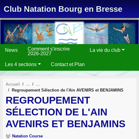
Panneau de gestion des cookies
Club Natation Bourg en Bresse
Comment s'inscrire
News
La vie du club
2026-2027
Les 4 sections
Contact et Plan
Accueil
Regroupement Sélection de l'Ain AVENIRS et BENJAMINS
REGROUPEMENT
SÉLECTION DE L'AIN
AVENIRS ET BENJAMINS
Natation Course