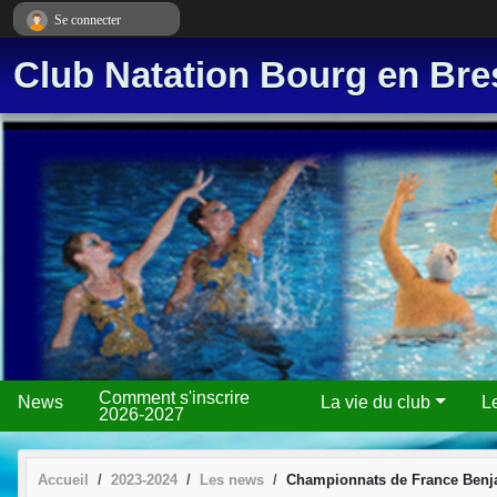
Panneau de gestion des cookies
Se connecter
Club Natation Bourg en Bre
Comment s'inscrire
News
La vie du club
L
2026-2027
Accueil
2023-2024
Les news
Championnats de France Benj