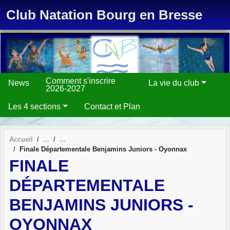
Panneau de gestion des cookies
Club Natation Bourg en Bresse
Comment s'inscrire
News
La vie du club
2026-2027
Les 4 sections
Contact et Plan
Accueil
Finale Départementale Benjamins Juniors - Oyonnax
FINALE
DÉPARTEMENTALE
BENJAMINS JUNIORS -
OYONNAX