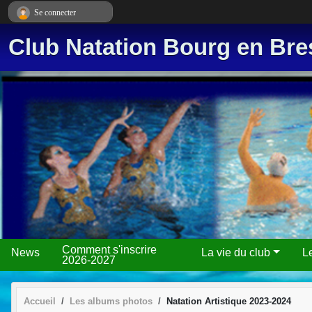
Panneau de gestion des cookies
Se connecter
Club Natation Bourg en Bre
Comment s'inscrire
News
La vie du club
L
2026-2027
Accueil
Les albums photos
Natation Artistique 2023-2024