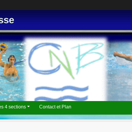
sse
es 4 sections
Contact et Plan