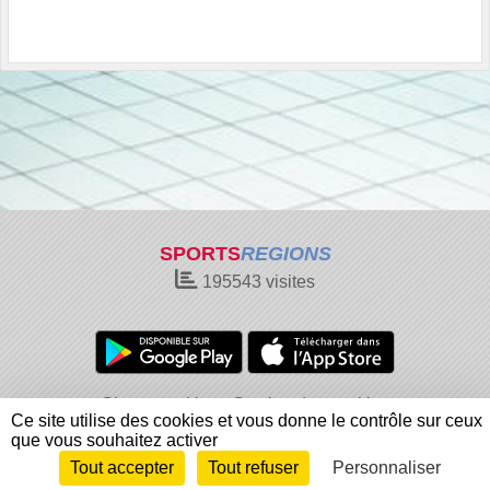
SPORTS
REGIONS
195543
visites
Charte cookies
Gestion des cookies
Ce site utilise des cookies et vous donne le contrôle sur ceux
Informations légales
Signaler un contenu inapproprié
que vous souhaitez activer
Tout accepter
Tout refuser
Personnaliser
Envie de participer ?
Connexion