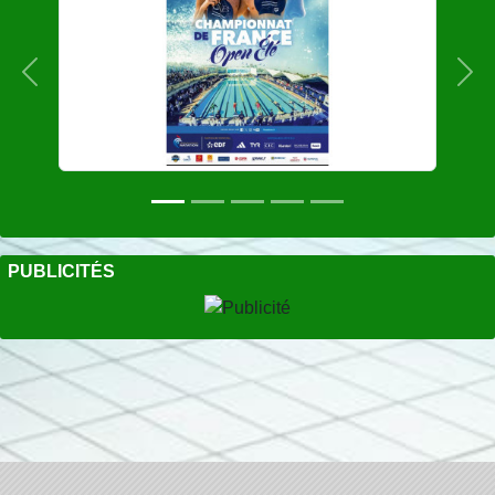
Précedent
Sui
PUBLICITÉS